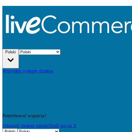
Polski
Wszystkie systemy działają
Potrzebować wsparcia?
Odwiedź obsługę klienta
Śledź nas na X
Polski