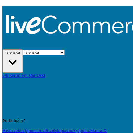
Íslenska
Öll kerfin eru starfrækt
Þurfa hjálp?
Heimsæktu þjónustu við viðskiptavini
Fylgdu okkur á X