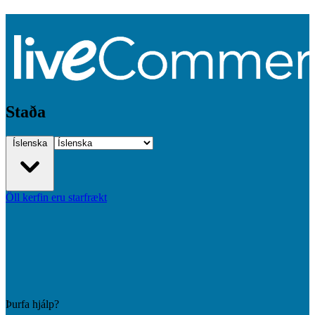
Staða
Íslenska
Öll kerfin eru starfrækt
Þurfa hjálp?