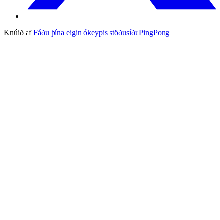
Knúið af
Fáðu þína eigin ókeypis stöðusíðu
PingPong